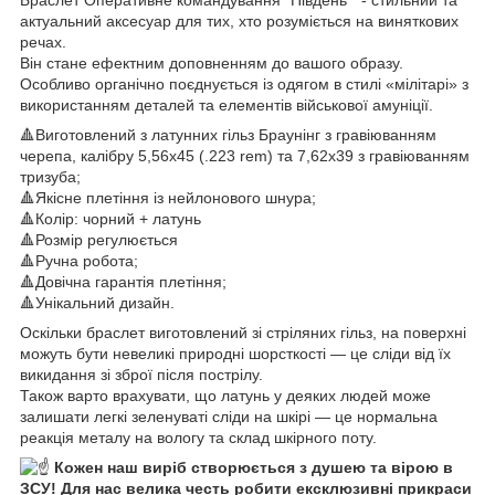
актуальний аксесуар для тих, хто розуміється на виняткових
речах.
Він стане ефектним доповненням до вашого образу.
Особливо органічно поєднується із одягом в стилі «мілітарі» з
використанням деталей та елементів військової амуніції.
🔺Виготовлений з латунних гільз Браунінг з гравіюванням
черепа, калібру 5,56х45 (.223 rem) та 7,62x39 з гравіюванням
тризуба;
🔺Якісне плетіння із нейлонового шнура;
🔺Колір: чорний + латунь
🔺Розмір регулюється
🔺Ручна робота;
🔺Довічна гарантія плетіння;
🔺Унікальний дизайн.
Оскільки браслет виготовлений зі стріляних гільз, на поверхні
можуть бути невеликі природні шорсткості — це сліди від їх
викидання зі зброї після пострілу.
Також варто врахувати, що латунь у деяких людей може
залишати легкі зеленуваті сліди на шкірі — це нормальна
реакція металу на вологу та склад шкірного поту.
Кожен наш виріб створюється з душею та вірою в
ЗСУ! Для нас велика честь робити ексклюзивні прикраси