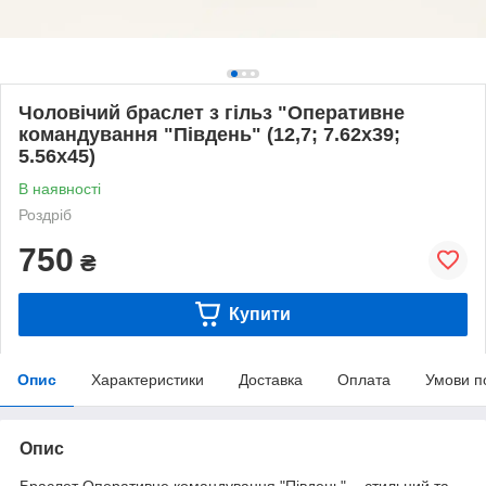
Чоловічий браслет з гільз "Оперативне
командування "Південь" (12,7; 7.62х39;
5.56х45)
В наявності
Роздріб
750
₴
Купити
Опис
Характеристики
Доставка
Оплата
Умови п
Опис
Браслет Оперативне командування "Південь" - стильний та