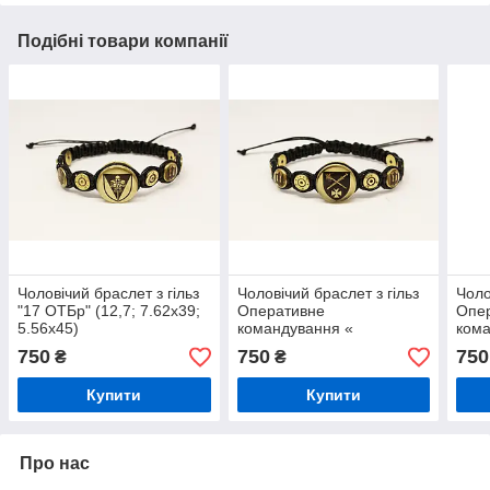
Подібні товари компанії
Чоловічий браслет з гільз
Чоловічий браслет з гільз
Чоло
"17 ОТБр" (12,7; 7.62х39;
Оперативне
Опе
5.56х45)
командування «
ком
Захід»(12,7; 7.62х39;
«Схі
750
750
750
₴
₴
5.56х45)
5.56
Купити
Купити
Про нас