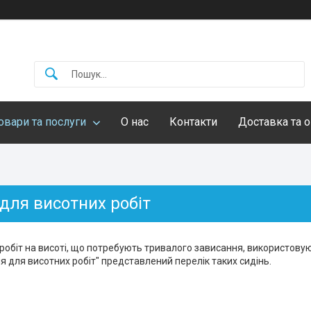
овари та послуги
О нас
Контакти
Доставка та о
для висотних робіт
робіт на висоті, що потребують тривалого зависання, використовую
ня для висотних робіт" представлений перелік таких сидінь.