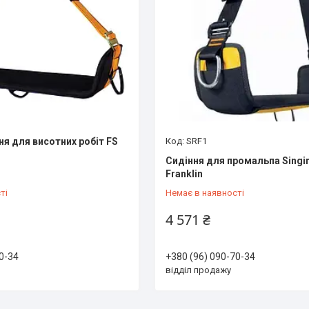
ня для висотних робіт FS
SRF1
Сидіння для промальпа Singi
Franklin
ті
Немає в наявності
4 571 ₴
0-34
+380 (96) 090-70-34
відділ продажу