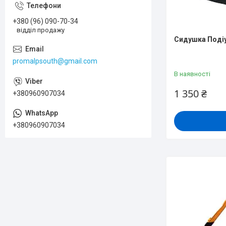
+380 (96) 090-70-34
відділ продажу
Сидушка Поді
promalpsouth@gmail.com
В наявності
1 350 ₴
+380960907034
+380960907034