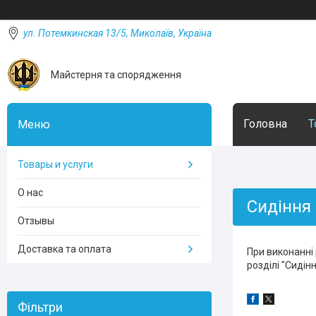
ул. Потемкинская 13/5, Миколаїв, Україна
Майстерня та спорядження
Головна
Т
Товары и услуги
О нас
Сидіння 
Отзывы
Доставка та оплата
При виконанні 
розділі "Сидін
Фільтри