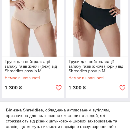
та впевненість протягом усього дня.
Особливості:
Інноваційна Тканина з Активованим Вугіллям:
Основна особливість нашої білизни - це вбудований
шар активованого вугілля, який ефективно поглинає та
нейтралізує усі види запахів.
Комфорт і Стиль:
Наші моделі поєднують у собі
високу якість матеріалів і стильний дизайн,
забезпечуючи не лише функціональність, але й
привабливий зовнішній вигляд.
Труси для нейтралізації
Труси для нейтралізації
Для Будь-Якого Способу Життя:
Підходить для
запаху газів жіночі (беж) від
запаху газів жіночі (чорні) від
Shreddies розмір М
Shreddies розмір М
активних людей, спортсменів, а також тих, хто відчуває
дискомфорт через шлунково-кишкові розлади.
Немає в наявності
Немає в наявності
Довговічність і Простота Догляду:
Білизна легко
1 300
1 300
₴
₴
переться і зберігає свої унікальні властивості на
тривалий час.
Білизна Shreddies,
обладнана активованим вугіллям,
призначена для поліпшення якості життя людей, які
страждають від різних шлунково-кишкових захворювань та
станів, що можуть викликати надмірне газоутворення або