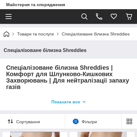
Майстерня та спорядження
Товари та послуги
Спеціалізоване білизна Shreddies
Спеціалізоване білизна Shreddies
Спеціалізоване білизна Shreddies |
Комфорт для Шлунково-Кишкових
Захворювань | Для нейтралізації запаху
газів
Ласкаво просимо у світ інноваційного комфорту з білизною
Показати все
Shreddies! Наша унікальна колекція спеціалізованого білизни
розроблена для тих, хто шукає не лише комфорт і якість, але
й ефективне рішення для нейтралізації запахів. Завдяки
використанню передової технології активованого вугілля,
Сортування
0
Фільтри
кожна модель з нашого асортименту пропонує небачений
рівень захисту від неприємних запахів, забезпечуючи свіжість