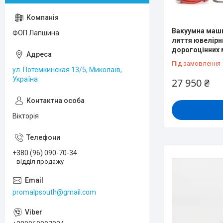
Вакуумна маши
ФОП Лапшина
лиття ювелірни
дорогоцінних м
Під замовлення
ул. Потемкинская 13/5, Миколаїв,
Україна
27 950 ₴
Вікторія
+380 (96) 090-70-34
відділ продажу
promalpsouth@gmail.com