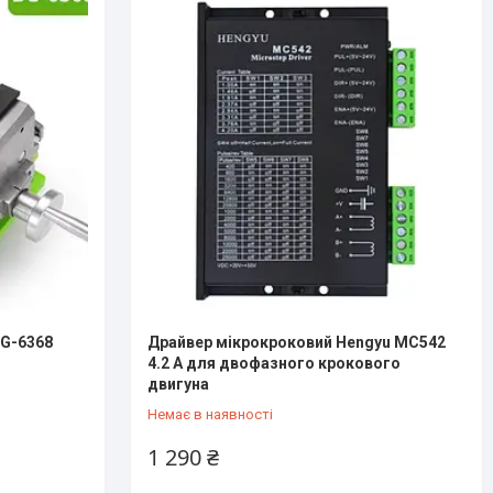
BG-6368
Драйвер мікрокроковий Hengyu MC542
4.2 А для двофазного крокового
двигуна
Немає в наявності
1 290 ₴