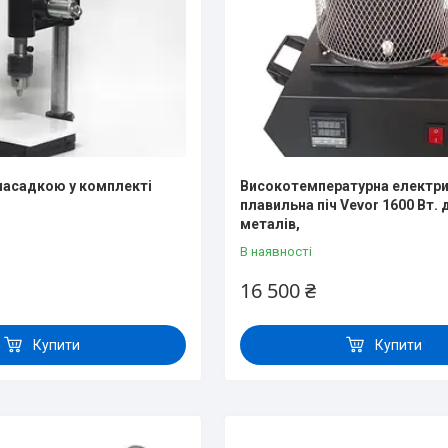
 насадкою у комплекті
Високотемпературна електр
плавильна піч Vevor 1600 Вт. 
металів,
В наявності
16 500 ₴
Купити
Купити