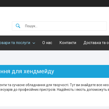
овари та послуги
О нас
Контакти
Доставка та о
ння для хендмейду
енти та сучасне обладнання для творчості. Тут ви знайдете все не
сесуарів до професійних пристроїв. Надійність і якість допоможуть в