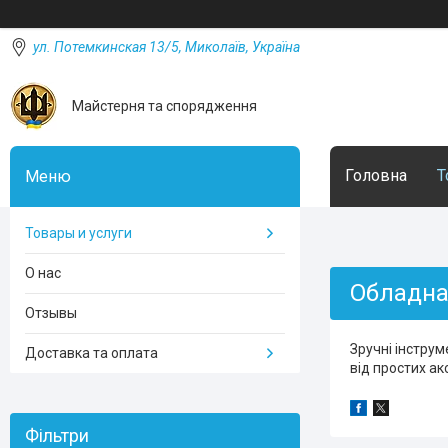
ул. Потемкинская 13/5, Миколаїв, Україна
Майстерня та спорядження
Головна
Т
Товары и услуги
О нас
Обладна
Отзывы
Зручні інструм
Доставка та оплата
від простих ак
Фільтри