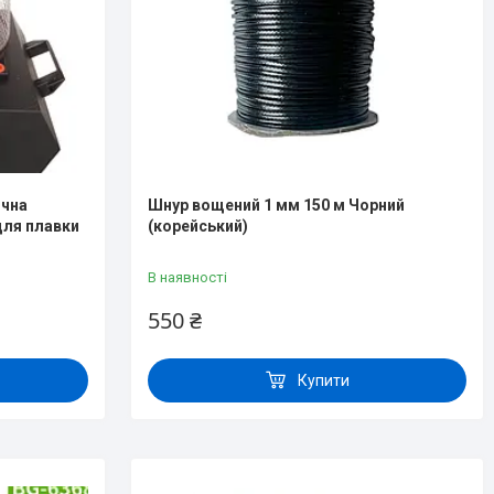
ична
Шнур вощений 1 мм 150 м Чорний
для плавки
(корейський)
В наявності
550 ₴
Купити