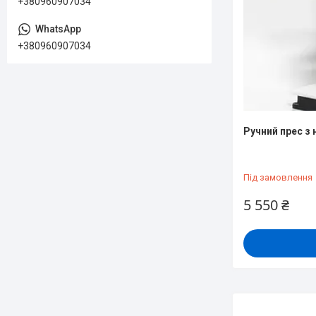
+380960907034
+380960907034
Ручний прес з
Під замовлення
5 550 ₴