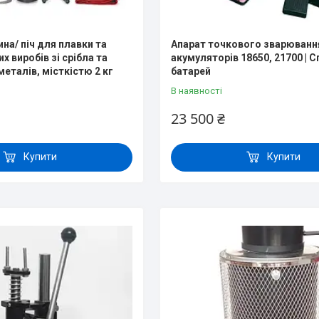
на/ піч для плавки та
Апарат точкового зварювання
х виробів зі срібла та
акумуляторів 18650, 21700 | 
еталів, місткістю 2 кг
батарей
В наявності
23 500 ₴
Купити
Купити