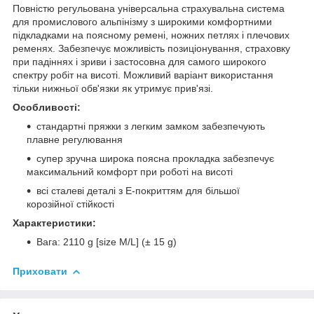
Повністю регульована універсальна страхувальна система
для промислового альпінізму з широкими комфортними
підкладками на поясному ремені, ножних петлях і плечових
ременях. Забезпечує можливість позиціонування, страховку
при падіннях і зриви і застосовна для самого широкого
спектру робіт на висоті. Можливий варіант використання
тільки нижньої обв'язки як утримує прив'язі.
Особливості:
стандартні пряжки з легким замком забезпечують
плавне регулювання
супер зручна широка поясна прокладка забезпечує
максимальний комфорт при роботі на висоті
всі сталеві деталі з E-покриттям для більшої
корозійної стійкості
Характеристики:
Вага: 2110 g [size M/L] (± 15 g)
Приховати