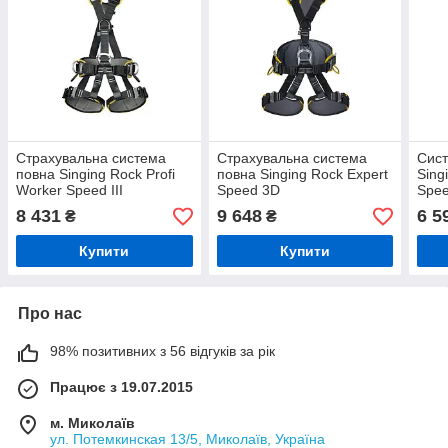
Страхувальна система
Страхувальна система
Сист
повна Singing Rock Profi
повна Singing Rock Expert
Sing
Worker Speed III
Speed 3D
Spee
8 431
9 648
6 5
₴
₴
Купити
Купити
Про нас
98% позитивних з 56 відгуків за рік
Працює з 19.07.2015
м. Миколаїв
ул. Потемкинская 13/5, Миколаїв, Україна