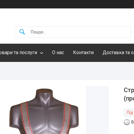
овари та послуги
О нас
Контакти
Доставка та о
Стр
(пр
Під
В