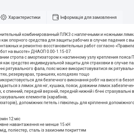
Характеристики
Інформація для замовлення
нительный комбинированный ПЛК3 с наплечными и ножными лямк
 как опорного средства для защиты рабочих в случае падения с в
нтажных и ремонтно-восстановительных работ согласно «Правила
бот на высоте» ДНАОП 0.00-1.15-07.
ании стропа с амортизатором к наспинному узлу крепления пояса П
я как средство индивидуальной защиты для страховки в случае па
ні рятувального фала, пояс може використовуватися як рятувальн
тях, резервуарах, траншеях, колодязях тощо
користовується для безпечного виконання робіт на висоті в безоп
адається з лямок для ніг, кушака, пояси, довжини лямок забезпеч
 є спинний, передній верхній, передній нижній і бічні страхувальні 
рахувальних елементів (карабінів,
изаторів), допоміжних петель і півкілець для кріплення допоміжног
рмін 12 міс
ивне навантаження не менше 15 кН
мід, поліестер, сталь із захисним покриттям