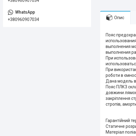
+380960907034
Опис
+380960907034
Пояс предохра
использования
выполнения мо
выполнения ра
При использов
использоватьс
При використан
роботи в ємнос
Дана модель ви
Пояс ПЛК3 скл
довжини лямок,
закріплення ст
стропів, аморт
Гарантійний те
Статичне розр
Матеріал поліа