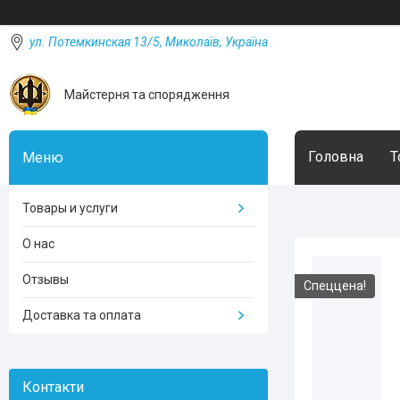
ул. Потемкинская 13/5, Миколаїв, Україна
Майстерня та спорядження
Головна
Т
Товары и услуги
О нас
Отзывы
Спеццена!
Доставка та оплата