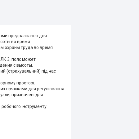
ами предназначен для
ысоты во время
м охраны труда во время
ЛК 3, пояс может
дения с высоты.
ий (страхувальний) під час
орному просторі.
ених пряжками для регулювання
вузли, призначені для
о робочого інструменту.