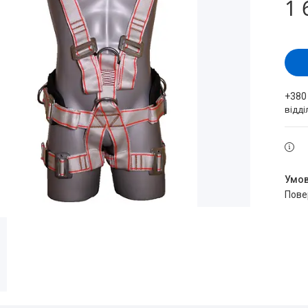
1 
+380
відд
пов